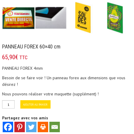
PANNEAU FOREX 60×40 cm
65,90
€
TTC
PANNEAU FOREX 4mm
Besoin de se faire voir ! Un panneau forex aux dimensions que vous
désirez !
Nous pouvons réaliser votre maquette (supplément) !
quantité
AJOUTER AU PANIER
de
Partagez avec vos amis
PANNEAU
FOREX
60x40