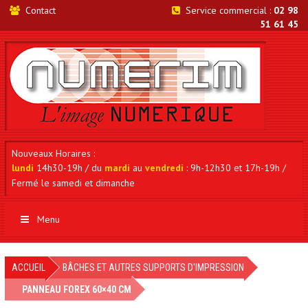
Contact
Service commercial :
02 98
51 61 45
Nouveaux Horaires :
lundi
14h30-19h / du
mardi
au
vendredi
: 9h-12h30 et 17h-19h /
Fermé le samedi et dimanche
Menu
ACCUEIL
BÂCHES ET AUTRES SUPPORTS D'IMPRESSION
PANNEAU FOREX 60×40 CM