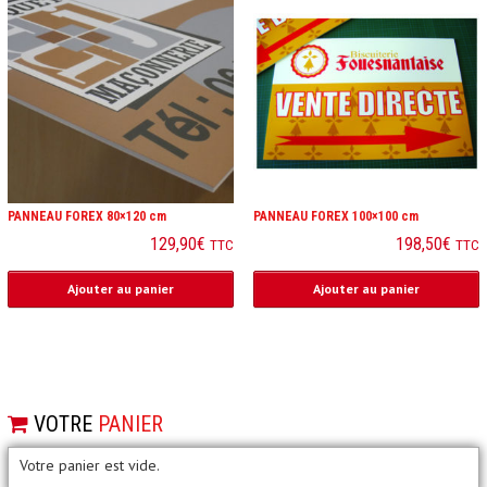
PANNEAU FOREX 80×120 cm
PANNEAU FOREX 100×100 cm
129,90
€
198,50
€
TTC
TTC
Ajouter au panier
Ajouter au panier
VOTRE
PANIER
Votre panier est vide.