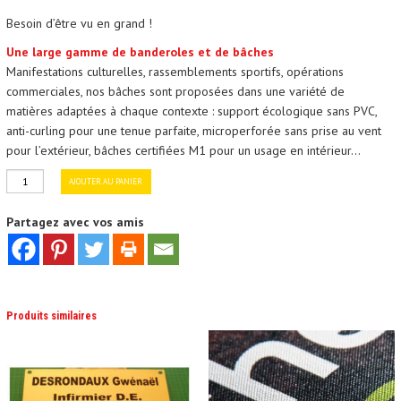
Besoin d’être vu en grand !
Une large gamme de banderoles et de bâches
Manifestations culturelles, rassemblements sportifs, opérations
commerciales, nos bâches sont proposées dans une variété de
matières adaptées à chaque contexte : support écologique sans PVC,
anti-curling pour une tenue parfaite, microperforée sans prise au vent
pour l’extérieur, bâches certifiées M1 pour un usage en intérieur…
quantité
AJOUTER AU PANIER
de
Partagez avec vos amis
BACHE
ET
BANDEROLE
260g
capotoile
Produits similaires
polyester
ignifugé
M1-